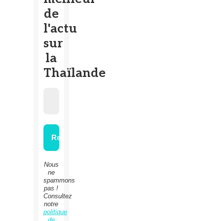
de
l'actu
sur
la
Thaïlande
Nous
ne
spammons
pas !
Consultez
notre
politique
de