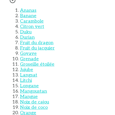
Ananas
Banane
Carambole
Citron vert
Duku
Durian
Fruit du dragon
Fruit du jacquier
Goyave
Grenade
Groseille étoilée
Jujube
Langsat
Litchi
Longane
Mangoustan
Mangue
Noix de cajou
Noix de coco
Orange