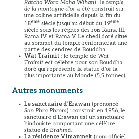
Ratcha Wora Maha Wihan
) : le
temple
de la montagne d’or
a été construit sur
une colline artificielle depuis la fin du
ème
ème
18
siècle jusqu’au début du 19
siècle sous les règnes des rois Rama III,
Rama IV et Rama V. Le chedi doré situé
au sommet du temple renfermerait une
partie des cendres de Bouddha.
Wat Traimit
: le temple de
Wat
Traimit
est célèbre pour son Bouddha
doré qui représente la statue d’or la
plus importante au Monde (5,5 tonnes).
Autres monuments
Le sanctuaire d’Erawan
(prononcé
San Phra Phrom
) : construit en 1956, le
sanctuaire d’Erawan est un sanctuaire
hindouiste comportant une célèbre
statue de
Brahmâ
.
La résidence Vimanmek
(nom officiel