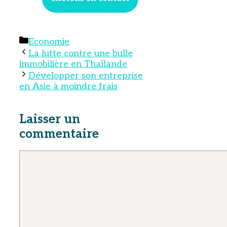
Catégories
Economie
La lutte contre une bulle
immobilière en Thaïlande
Développer son entreprise
en Asie à moindre frais
Laisser un
commentaire
Commentaire