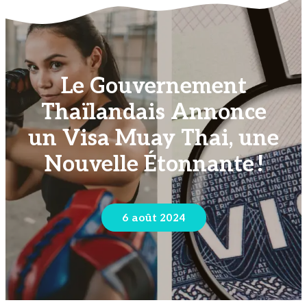
Le Gouvernement
Thaïlandais Annonce
un Visa Muay Thai, une
Nouvelle Étonnante !
6 août 2024