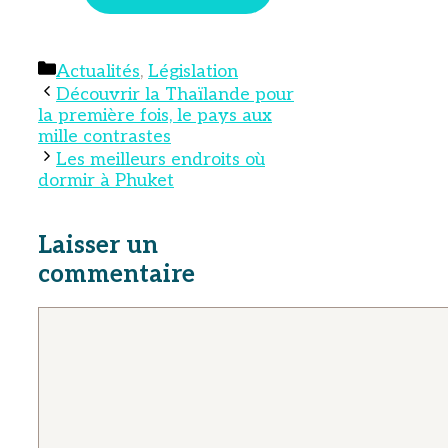
Catégories
Actualités
,
Législation
Découvrir la Thaïlande pour
la première fois, le pays aux
mille contrastes
Les meilleurs endroits où
dormir à Phuket
Laisser un
commentaire
Commentaire